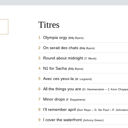
Titres
1
Olympia orgy
(Billy Byers)
2
On serait des chats
(Billy Byers)
3
Round about midnight
(T. Monk)
4
N1 for Sacha
(Billy Byers)
5
Avec ces yeux-la
(M. Legrand)
6
All the things you are
(O. Hammerstein – J. Kern Chappel
7
Minor drops
(F. Doppieters)
8
I’ll remember april
(Don Raye – G. De Paul – P. Johnston
9
I cover the waterfront
(Johnny Green)