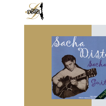
ACCUEIL
DISCOGRAPHIE
BIOGRAPHIE
MÉDIAS
ACTUALITÉS
LE JAZZMAN
LE CHANTEUR
LE CROONER
LE COMPOSITEUR
LE SHOWMAN