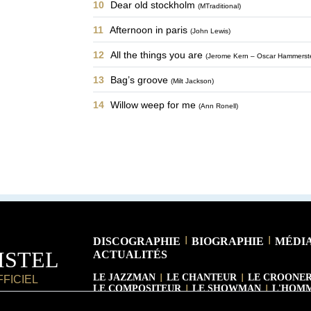
10
Dear old stockholm
(MTraditional)
11
Afternoon in paris
(John Lewis)
12
All the things you are
(Jerome Kern – Oscar Hammerste
13
Bag’s groove
(Milt Jackson)
14
Willow weep for me
(Ann Ronell)
DISCOGRAPHIE
BIOGRAPHIE
MÉDI
DISTEL
ACTUALITÉS
LE JAZZMAN
LE CHANTEUR
LE CROONE
FFICIEL
LE COMPOSITEUR
LE SHOWMAN
L'HOMM
VERSION ANGLAISE