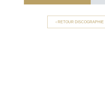
L'HOMME DE TÉLÉ
VERSION ANGLAISE
‹ RETOUR DISCOGRAPHIE
FACEBOOK
YOUTUBE
CONTACT PROFESSIONNEL