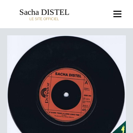
Sacha DISTEL
LE SITE OFFICIEL
ACCUEIL
DISCOGRAPHIE
BIOGRAPHIE
MÉDIAS
ACTUALITÉS
LE JAZZMAN
LE CHANTEUR
LE CROONER
LE COMPOSITEUR
LE SHOWMAN
L'HOMME DE TÉLÉ