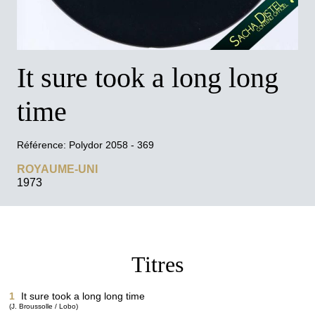
VERSION ANGLAISE
FACEBOOK
It sure took a long long
YOUTUBE
time
CONTACT PROFESSIONNEL
Référence: Polydor 2058 - 369
ROYAUME-UNI
1973
Titres
1
It sure took a long long time
(J. Broussolle / Lobo)