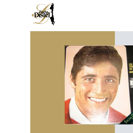
HOME
DISCOGRAPHY
BIOGRAPHY
MEDIA
NEWS
JAZZMAN
SINGER
CROONER
COMPOSER
ENTERTAINER