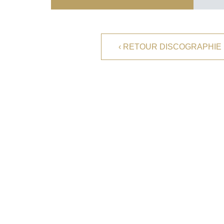
TELEVISION
PERSONALITY
FRENCH VERSION
‹ RETOUR DISCOGRAPHIE
FACEBOOK
YOUTUBE
PROFESIONAL CONTACT