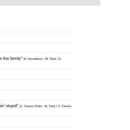
 the family"
(H. Donaldson - M. Tézé / S.
n’ stupid"
(C. Carson Parks - M. Tézé / C. Carson