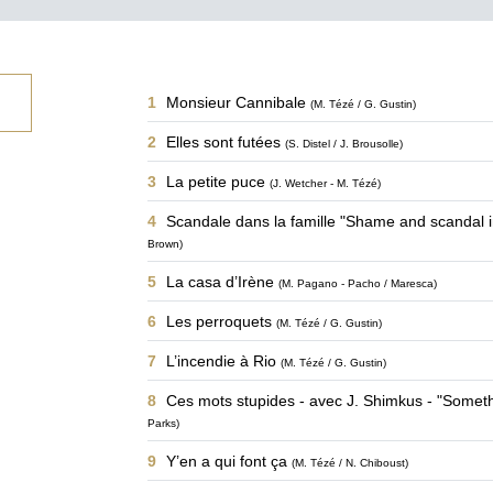
1
Monsieur Cannibale
(M. Tézé / G. Gustin)
2
Elles sont futées
(S. Distel / J. Brousolle)
3
La petite puce
(J. Wetcher - M. Tézé)
4
Scandale dans la famille "Shame and scandal in
Brown)
5
La casa d’Irène
(M. Pagano - Pacho / Maresca)
6
Les perroquets
(M. Tézé / G. Gustin)
7
L’incendie à Rio
(M. Tézé / G. Gustin)
8
Ces mots stupides - avec J. Shimkus - "Somethi
Parks)
9
Y’en a qui font ça
(M. Tézé / N. Chiboust)